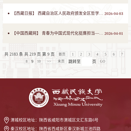
2026-04-03
【西藏日报】 西藏自治区人民政府颁发全区哲学社会科学最高奖项（我校陈爱东教授获得著作类一等奖）
2026-04-01
【中国西藏网】 青春为中国式现代化挺膺担当——西藏民族大学开展“千师万生边疆行”社会实践
共 2183 条 共 219 页 第 9 页
首页
1
2
3
4
5
6
7
9
跳转至
页
8
10
>>
末页
GO
渭城校区地址：
陕西省咸阳市渭城区文汇东路6号
秦汉校区地址：
陕西省西咸新区秦汉新城兰池四路