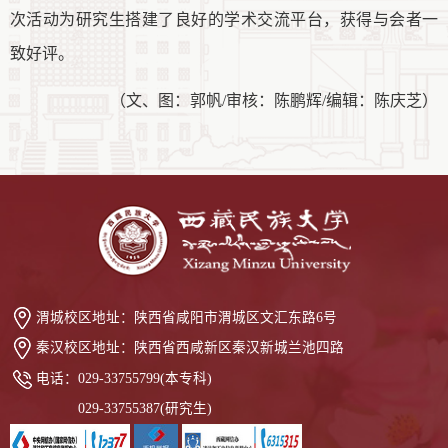
次
活动为
研究生
搭建了
良好
的学术交流平台，获得与会者一
致好评。
（
文、图：郭帆
/审核：陈鹏辉/编辑：陈庆芝
）
渭城校区地址：
陕西省咸阳市渭城区文汇东路6号
秦汉校区地址：
陕西省西咸新区秦汉新城兰池四路
电话：
029-33755799(本专科)
029-33755387(研究生)