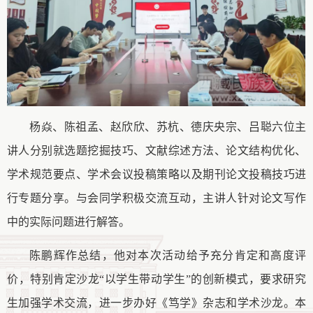
杨焱
、
陈祖孟
、
赵欣欣
、
苏杭
、
德庆央宗
、
吕聪六位主
讲人
分别就
选题挖掘技巧、文献综述方法、论文结构优化、
学术规范要点、学术会议投稿策略
以及
期刊论文投稿技巧进
行专题分享。与会同学积极
交流互动
，主讲人针对论文写作
中的实际问题
进行
解答。
陈鹏辉
作总结，他对本次活动给予充分肯定和高度评
价，
特别肯定沙龙
“
以学生带动学生
”
的创新模式，
要求
研究
生
加强学术
交流，
进一步办好
《笃学》
杂志和学术
沙龙。
本