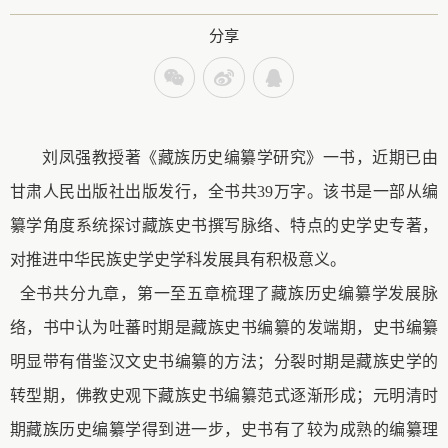
分享
刘凤强教授著《藏族历史编纂学研究》一书，近期已由
甘肃人民出版社出版发行，全书共
39万字。该书是一部从编
纂学角度系统探讨藏族史书撰写脉络、特点的史学史专著，
对推进中华民族史学史学科发展具有积极意义。
全书共分九章，第一至五章梳理了藏族历史编纂学发展脉
络，书中认为吐蕃时期是藏族史书编纂的发端期，史书编纂
明显带有借鉴汉文史书编纂的方法；分裂时期是藏族史学的
转型期，佛教史观下藏族史书编纂范式逐渐形成；元明清时
期藏族历史编纂学得到进一步，史书有了较为成熟的编纂理