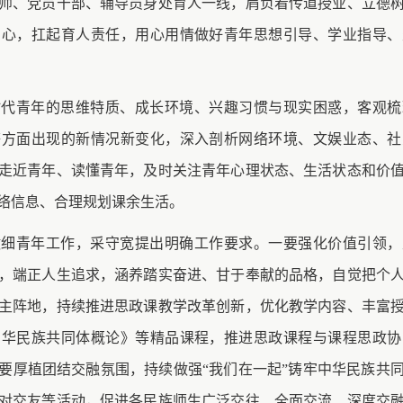
师、党员干部、辅导员身处育人一线，肩负着传道授业、立德
初心，扛起育人责任，用心用情做好青年思想引导、学业指导、
时代青年的思维特质、成长环境、兴趣习惯与现实困惑，客观梳
等方面出现的新情况新变化，深入剖析网络环境、文娱业态、社
走近青年、读懂青年，及时关注青年心理状态、生活状态和价
络信息、合理规划课余生活。
做细青年工作，采守宽提出明确工作要求。一要强化价值引领，
，端正人生追求，涵养踏实奋进、甘于奉献的品格，自觉把个
主阵地，持续推进思政课教学改革创新，优化教学内容、丰富
中华民族共同体概论》等精品课程，推进思政课程与课程思政协
要厚植团结交融氛围，持续做强
“我们在一起”铸牢中华民族共
对交友等活动，促进各民族师生广泛交往、全面交流、深度交