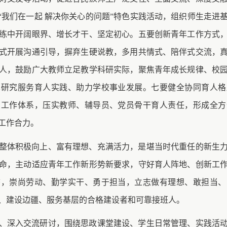
”“我们在一起 解决你关心的问题”特色实践活动，组织师生走进
练中开阔眼界、增长才干、坚定初心。五要创新青年工作方式
式开展沟通引导，摒弃生硬说教，多用共情式、陪伴式交流，
人，鼓励广大教师立足教学科研实际，聚焦青年成长规律、校
术研究服务育人实践、助力学校事业发展。七要健全协同育人格
的工作体系，压实教师、辅导员、党员骨干育人责任，形成全方
工作合力。
整体积极向上、富有理想、充满活力，是堪当时代重任的新生
命，主动适应青年工作新形势新要求，守好育人阵地、创新工
态，崇尚劳动、勤学实干、勇于担当，立志做有理想、敢担当、
、建设边疆、服务基层的合格建设者和可靠接班人。
、深入交流研讨，围绕思政课堂建设、学生日常管理、实践活