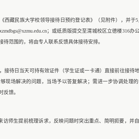
《西藏民族大学校领导接待日预约登记表》（见附件），并于
mdbgs@xzmu.edu.cn；或纸质版提交至渭城校区立德楼31
接待范围的，将由专人联系反馈具体接待安排。
，接待日当天可持有效证件（学生证或一卡通）直接前往接待
能够现场解决的问题，当场予以答复解决；需进一步协调处理的
时反馈。
请来访师生提前梳理诉求，反映问题时突出重点、简明扼要，并