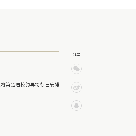
分享
现将第
12周校领导接待日安排