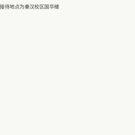
周接待地点为秦汉校区国华楼