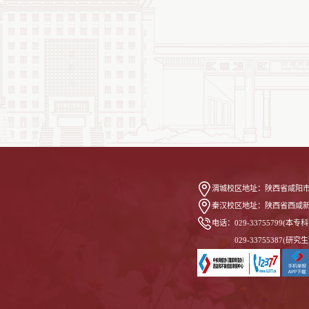
渭城校区地址：
陕西省咸阳市
秦汉校区地址：
陕西省西咸
电话：
029-33755799(本专科
029-33755387(研究生