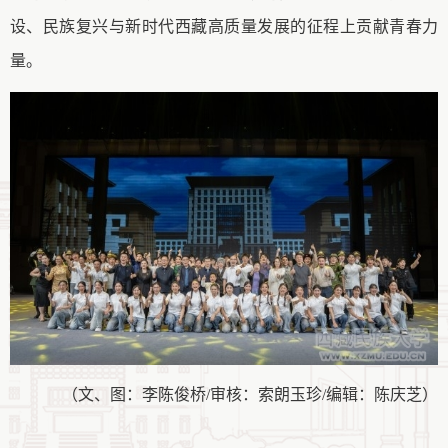
设、民族复兴与新时代西藏高质量发展的征程上贡献青春力
量。
（
文、图：
李陈俊桥
/审核：
索朗玉珍
/编辑：陈庆芝
）