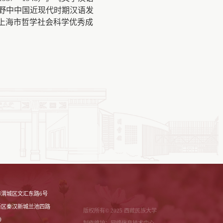
野中中国近现代时期汉语发
、上海市哲学社会科学优秀成
渭城区文汇东路6号
新区秦汉新城兰池四路
版权所有© 2025 西藏民族大学
)