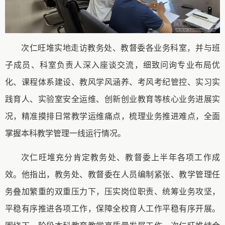
次仁旺堆实地走访教务处
、
教督委
各业务科室，
并与班
子成员、科室负责人深入座谈
交流，细致问询专业布局优
化、课程体系建设、教风学风涵养、考风考纪管控、实习实
践育人、实验室安全运维、创新创业教育等核心业务
进展实
况
，精准摸排日常教学运维痛点，梳理业务推进
难点
，全面
掌握
本科
教学管理一线运行
情况
。
次仁旺堆充分肯定教务处
、教督委
上半年各项工作成
效。他指出，教务处
、教督委
在人员编制紧张、教学
管理
任
务叠加繁重的双重压力下，压实岗位职责、统筹业务攻坚，
平稳有序推进各项工作，保障全校育人工作平稳
有序开展
。