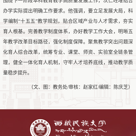
围绕
下一阶段
本科
教育教学高质量发展工作，次仁旺堆结合
办学实际提出
明确
工作要求。他强调，
要
立足发展大局，科
学编制
“十五五”教学规划，贴合区域产业与人才需求，夯实
育人根基。完善教学制度体系，办好教学工作大会，明晰五
年教学改革目标路径，强化制度保障。聚焦教学突出问题深
化育人综合改革，统筹专业、课堂、师资、实验室全链条管
理，健全一体化育人机制，守牢人才培养底线，推动教学质
量
稳步提升
。
（
文、图：教务处
/审核：
赵家红
/
编辑：陈庆芝
）