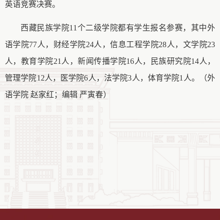
英语竞赛决赛。
西藏民族学院
11
个二级学院都有学生报名参赛，其中外
语学院
77
人，财经学院
24
人，信息工程学院
28
人，文学院
23
人，教育学院
21
人，新闻传播学院
16
人，民族研究院
14
人，
管理学院
12
人，医学院
6
人，法学院
3
人，体育学院
1
人。（外
语学院
赵家红；编辑
严寅春）