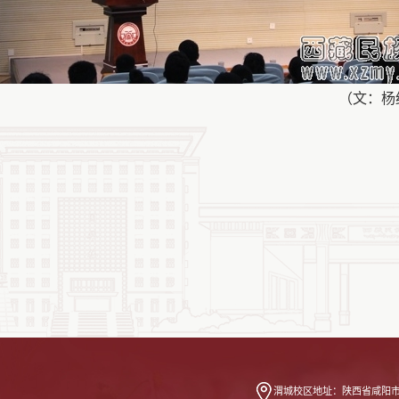
（文：杨红/摄
渭城校区地址：
陕西省咸阳市