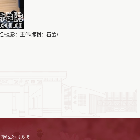
影：王伟/
编辑
：
石蕾
）
渭城区文汇东路6号