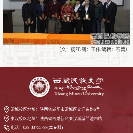
（文：杨红/图：王伟/编辑：
石蕾
）
渭城校区地址：
陕西省咸阳市渭城区文汇东路6号
秦汉校区地址：
陕西省西咸新区秦汉新城兰池四路
电话：
029-33755799(本专科)