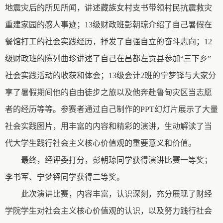
地震灾后的所见所闻，讲述藏族女村支书带领村民抗震救灾
重建家园的感人事迹；13
级
财政班彭朝琼介绍了自己暑假在
餐馆打工的社会实践经历
，
抒发了自强自立的奋斗志向；12
级
财政
班
的陈列曲珍讲述了自己在昌都左贡县参加“三下乡”
社会实践活动的收获和体会；13
级会计
2
班
的宁梦铎与大家分
享了暑假期间他的自由徒步之旅以及他奔赴鲁甸灾区当志愿
者的经历等等。参赛者通过自己制作的
PPT
幻灯片展示了大量
社会实践图片，用丰富的内容和精彩的演讲，
生动
解读了当
代大学生践行社会主义核心价值观的重要意义和价值。
最终，
经评委打分，彭朝琼同学获得演讲比赛一等奖；
李书军、宁梦铎同学获得二等奖。
此次演讲比赛，内容丰富，认识深刻，充分展现了财经
学院学生
对社会主义核心价值观的认识，以及
努力践行社会