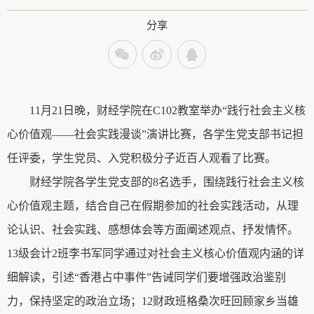
分享
11月21日晚，财经学院在C102
教室
举办“践行社会主义核
心价值观
——社会实践漫谈
”演讲比赛，各学生党支部书记担
任评委，学生党员、
入
党积极分子近百人观看了比赛。
财经学院各学生党支部的8名选手，围绕践行社会主义核
心价值观主题，结合自己在假期参加的社会实践活动，从理
论认识、社会实践、感想体会等方面阐述观点、抒发情怀。
13
级
会计2班李书军同学
通过对
社会主义核心价值观内涵
的详
细解读
，
引述
“香港占中事件”告诫同学们要增强政治鉴别
力，保持坚定的政治立场；12财政班格桑次旺回顾家乡当雄