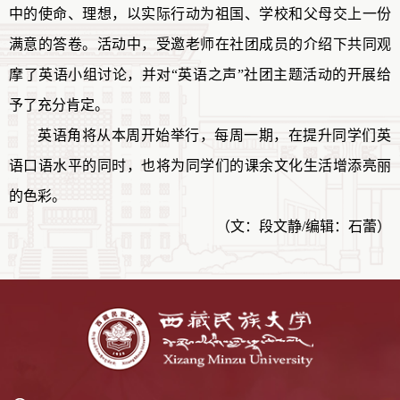
中的使命、理想，以实际行动为祖国、学校和父母交上一份
满意的答卷。活动中，受邀老师在社团成员的介绍下共同
观
摩
了英语小组讨论，并对“英语之声”社团主题活动的开展给
予了充分肯定。
英语角将从本周开始举行，每周一期，
在
提升
同学们
英
语口语水平的
同时，也将
为同学们的课余文化生活增添亮丽
的色彩。
（文：段文静/
编辑
：
石蕾
）