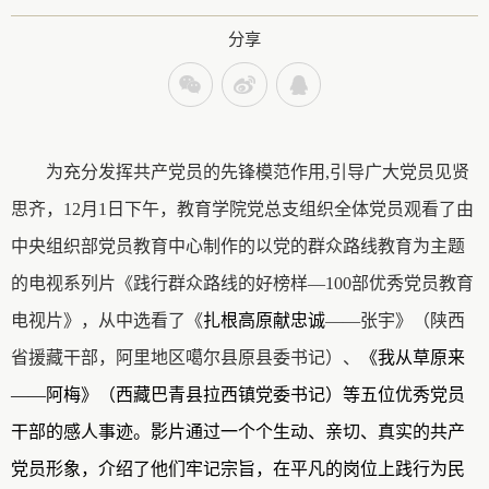
分享
为充分发挥共产党员的先锋模范作用,引导广大党员见贤
思齐，12月1日下午，教育学院党总支组织全体党员观看了由
中央组织部党员教育中心制作的以党的群众路线教育为主题
的电视系列片《践行群众路线的好榜样—100部优秀党员教育
电视片》，从中选看了《
扎根高原献忠诚
——张宇》（陕西
省援藏干部，阿里地区噶尔县原县委书记）、
《我从草原来
——
阿梅》（西藏巴青
县
拉西镇党委书记
）等五位优秀党员
干部
的感人事迹。
影片
通过一个个
生动、亲切、真实的共产
党员形象，
介绍
了
他们
牢记宗旨，在平凡的
岗位上践行
为民