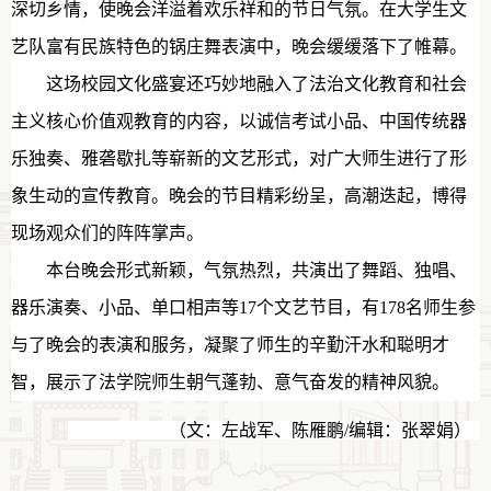
深切乡情，使晚会洋溢着欢乐祥和的节日气氛。在大学生文
艺队富有民族特色的锅庄舞表演中，晚会缓缓落下了帷幕。
这场校园文化盛宴还巧妙地融入了法治文化教育和社会
主义核心价值观教育的内容，以诚信考试小品、中国传统器
乐独奏、雅砻歇扎等崭新的文艺形式，对广大师生进行了形
象生动的宣传教育。晚会的节目精彩纷呈，高潮迭起，博得
现场观众们的阵阵掌声。
本台晚会形式新颖，气氛热烈，共演出了舞蹈、独唱、
器乐演奏、小品、单口相声等17个文艺节目，有178名师生参
与了晚会的表演和服务，凝聚了师生的辛勤汗水和聪明才
智，展示了法学院师生朝气蓬勃、意气奋发的精神风貌。
（文：左战军、陈雁鹏/编辑：张翠娟）