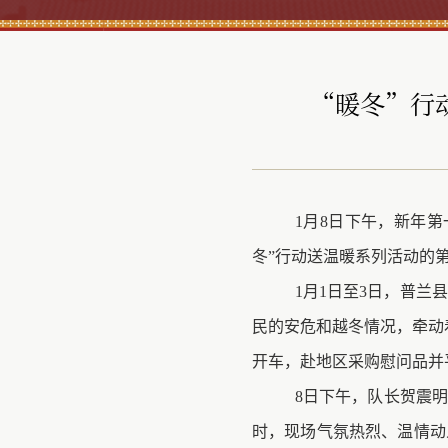
“暖冬”行
1
月
8
日
下午，新年第
冬”行动送温暖系列活动的
1月1日至3日，普兰
民的安危和越冬情况，牵动
开车，赴地区采购慰问品并
8
日
下午，队长贺震明
时，现场气氛热烈、温情动