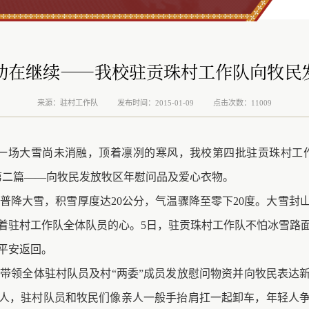
动在继续——我校驻贡珠村工作队向牧民
来源：驻村工作队
发布时间：2015-01-09
点击次数：11009
一场大雪尚未消融，顶着
凛冽
的寒风，
我校
第四批驻贡珠村工
第二篇——向牧民发放牧区年慰问品及爱心衣物。
县普降大雪，积雪厚度达20公分，气温骤降至零下20度。大雪
着驻村工作队全体队员的心。5
日
，驻贡珠村工作队不怕冰雪路
平安返回。
带领全体驻村队员及村“两委”成员发放慰问物资并向牧民表达
人，驻村队员和牧民们像亲人一般手抬肩扛一起卸车，年轻人