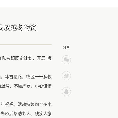
发放越冬物资
分享
作队按照既定计划，开展“暖
封山，冰雪覆路，牧区一千多牧
面湿滑、不顾严寒，小心谨慎
新年祝福。活动持续四个多小
争先恐后帮助老人、残疾人搬