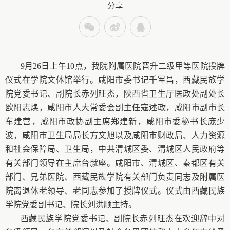
分享
9
月
26
日
上午
10
点，我院附属医院晋升二级甲等医院授牌
仪式在学院文体馆举行。咸阳市委书记千军昌，西藏民族学
院党委书记、副院长赤列旺杰，陕西省卫生厅医政处副处长
欧阳志焕，咸阳市人大常委会副主任寇述政，咸阳市副市长
车建营，咸阳市政协副主席郑建新，咸阳市委秘书长庞少
波，咸阳市卫生局局长方文旭以及咸阳市财政局、人力资源
和社会保障局、卫生局，中共渭城区委、渭城区人民政府等
有关部门领导在主席台就座。咸阳市、渭城区、秦都区有关
部门、兄弟医院、西藏民族学院有关部门负责同志及附属医
院离退休老领导、老同志参加了授牌仪式。仪式由西藏民族
学院党委副书记、院长刘洪顺主持。
西藏民族学院党委书记、副院长赤列旺杰在欢迎辞中对