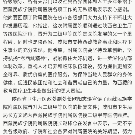
各级领导、各有关部门以及社会各界团体和人士多年来给予
西藏民族学院附属医院各项工作的无私帮助表示衷心感谢。
他简要回顾了附属医院在省市各级部门大力支持下不断壮大
的发展历程，他指出，
这次附属医院顺利通过陕西省卫生厅
等级医院评审，晋升为二级甲等医院是医院发展的又一个里
程碑，同时也是陕西省、咸阳市支持西藏教育事业和医疗卫
生事业的充分表现。他希望，附属医院要
坚持改革创新，坚
持弘扬“
老西藏精神
”，
紧紧抓住大好机遇，进一步深化内部
体制改革，重视人才培养和临床队伍建设，努力提供更加安
全可靠、质优价廉的医疗服务，为保障当地人民群众的身体
健康，促进民族团结和社会和谐贡献自己的力量，为西藏的
教育医疗卫生事业做出新的更大贡献。
陕西省卫生厅医政处副处长欧阳志焕宣读了西藏民族学
院附属医院晋升为二级甲等医院的批复文件；咸阳市卫生局
局长方文旭为西藏民族学院附属医院授二级甲等医院匾牌。
西藏民族学院附属医院院长赵锋仓在发言中表示，一定不辜
负各级政府、学院和社会各界对附属医院的美好期望，努力