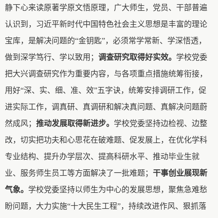
静下心来读原著学原文悟原理，广大师生，党员、干部普遍
认识到，习近平新时代中国特色社会主义思想是丰富的理论
宝库，是解决问题的“金钥匙”，必须常学常新、学深悟透，
做到深学笃行、学以致用；
调查研究取得好实效。
学校
党委
把大兴调查研究作为重要内容，与各项重点措施统筹衔接，
用好
“深、实、细、准、效”五字诀，统筹安排调研工作，促
进实际工作，调真研、真调研和解决真问题、真解决问题蔚
然成风；
推动发展取得新进步
。
学校党委坚持边检视、边整
改，切实把功夫和心思花在破难题、促发展上，在优化学科
专业结构、提升办学层次、提高科研水平、推动毕业生就
业、服务师生员工等方面解决了一批难题；
干事创业展现新
气象。
学校党委坚持以师生为中心的发展思想，聚焦急难愁
盼问题，大力实施
“十大民生工程”，持续改进作风、狠抓落