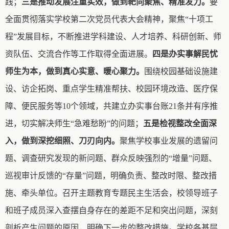
践；
三是推动发展注重实效，做到靶向聚焦、精准发力。
要
全面贯彻落实
学校第二次
党员代表大会精神
，
聚焦
“十项工
程”发展目标
，
不断推进
学科建设、人才培养、科研创新、师
资队伍、交流合作等
工作
取得
全面
进展。
四是办实事解民忧
师生为本，做到真心实意、暖心聚力。
围绕校园基础设施建
设、访企拓岗、重点学生精准帮扶、校园环境改造、医疗保
障、便民服务等
10个领域，共建立办实事台账21条并有序推
进，切实解决师生“急难愁盼”的问题；
五是检视整改全面深
入，做到深挖细照、刀刃向内。
聚焦学校事业发展的遗留问
题、调查研究发现的新问题、群众反映强烈的
“增量”问题、
巡视审计反馈的“存量”问题，明确负责、整改时限、整改措
施、牵头单位。召开主题教育专题民主生活会，校领导班子
和班子成员深入查摆自身存在的差距不足和突出问题，深刻
剖析产生问题的原因，明确下一步的整改措施。学校各基层