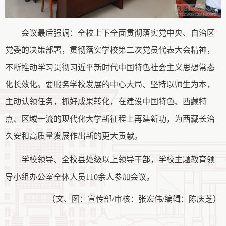
会议最后强调：全校上下全面贯彻落实
党中央
、
自治区
党委
的决策部署
，
贯彻落实
学校第二次
党员代表大会
精神
，
不断
推动学习贯彻习近平新时代中国特色社会主义思想常态
化长效化
。
要服务学校发展的中心大局、
坚持以师生为本
，
主动认领任务，抓好成果转化，
在建设中国特色、西藏特
点、区域一流的现代化大学新征程上再建新功，为西藏长治
久安和高质量发展作出新
的更大
贡献。
学校领导、全校县处级以上领导干部，学校主题教育领
导小组办公室全体人员
110余人参加会议。
（
文、图：宣传部
/审核：张宏伟/编辑：陈庆芝
）