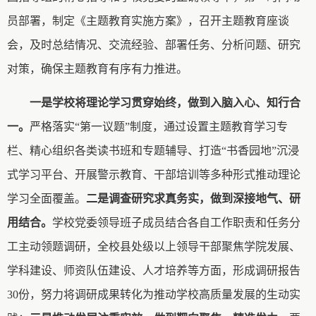
员部署，制定
《主题教育实施方案》，召开主题教育座谈
会，及时总结情况、交流经验、部署任务、分析问题、研究
对策，确保主题教育有序有力推进
。
一是学校将理论学习贯穿始终，做到入脑入心、知行合
一。
严格落实
“第一议题”制度，
通过设置
主题教育学习专
栏
、
精心组织各类读书班和专题辅导
、
打造
“书香园地”沉浸
式学习平台
、
开展警示教育、干部培训等多种形式
推动理论
学习全面覆盖
。
二是调查研究求真务实，做到
深
接地气、研
用结合。
学校党委领导班子成员结合各自工作职责和任务分
工主动领题调研
，
全校县处级以上领导干部聚焦学院发展、
学科建设、师资队伍建设、人才培养等方面，形成调研报告
30份，努力将调研成果转化为推动学校高质量发展的生动实