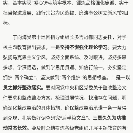
实，基本实现“凝心铸魂
筑牢
根本、锤炼品格强化忠诚、实干
担当促进发展、践行宗旨为民造福、廉洁奉公树立新风
”的目
标。
于向海受第十巡回指导组组长多吉战都同志委托，对学
校主题教育提出要求，
一是坚持不懈强化理论学习。
要大力
弘扬马克思主义学风，坚持全面系统、及时跟进，坚持多思
多想、学深悟透，做到学思用贯通、知信行统一，夯实坚定
拥护
“两个确立”、坚决做到“两个维护”的思想根基。
二是一以
贯之抓好整改落实。
要
对照党中央和区党委关于整改整治文
件要求和整改整治方案，梳理进展情况，找准存在问题，明
确深化整改整治的具体措施，确保整改整治承诺一条一条得
到兑现，扎实做好调查研究
“后半篇文章”。
三是久久为功推
动常态长效。
要及时总结提炼各级党组织开展主题教育的有