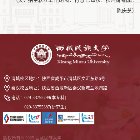
（文：招生就业工作处
/图：付慧莹/审核：
摆
卉娟
/编辑：
陈庆芝）
渭城校区地址：
陕西省咸阳市渭城区文汇东路6号
秦汉校区地址：
陕西省西咸新区秦汉新城兰池四路
电话：
029-33755799(本专科)
029-33755387(研究生)
版权所有© 2025 西藏民族大学