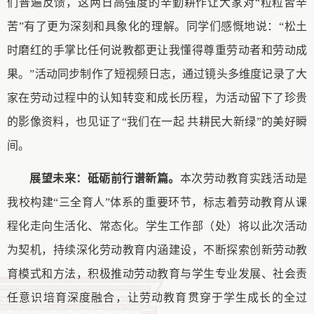
们普遍反馈，这两日高强度的
辛勤耕作
让
大家
对
“粒粒皆辛
苦”有了更
为
深刻
和
具象化的理解。
同学们
感慨地说：
“松土
时磨
红
的手掌比任何说教都更让我懂得尊重劳动者和劳动成
果。
”活动同步制作了短视频日志，通过镜头多维度记录了
大
家
在劳动过程中的认知转变和成长历程，为活动留下了珍贵
的影像资料
，也见证了
“我们在一起 共耕民大新绿”的美好瞬
间
。
展望未来：砥砺前行谱新篇
。
本次劳动教育实践活动是
我校构建
“三全育人”体系的重要环节，标志着劳动教育从课
程化走向生活化、常态化。
学生工作部（处）
将以此次活动
为契机，持续深化劳动教育内涵建设，不断探索创新劳动教
育模式和方法
，
积极
推动劳动教育与学生专业发展、社会责
任意识培育深度融合，让劳动教育贯穿于学生成长的全过