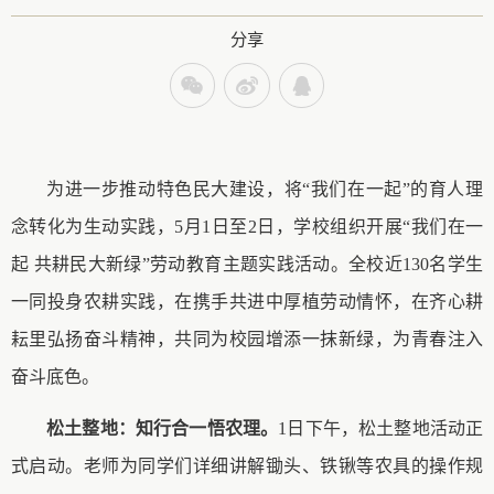
分享
为
进一步推动特色民大建设，将
“
我们在一起
”
的
育人理
念
转化为生动实践
，
5月1日至2日，
学校组织
开展
“
我们在一
起
共耕民大新绿
”劳动教育主题实践活动
。
全校近
130名学
生
一同投身农耕实践，在携手共进中厚植劳动情怀，在齐心耕
耘里弘扬奋斗精神，共同为校园增添一抹新绿，为青春注入
奋斗底色。
松土整地：知行合一悟农理
。
1日
下午
，松土整地活动正
式启动。
老师
为
同学
们详细讲解锄头、铁锹等农具的操作规