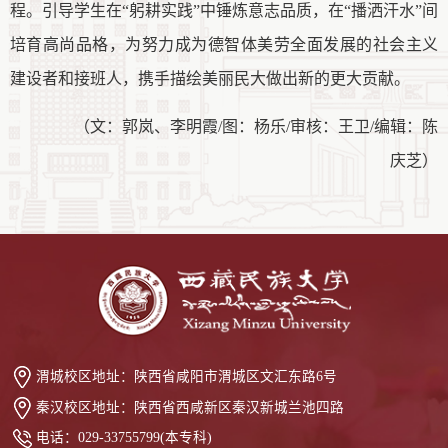
程
。
引导学生在
“
躬耕实践
”中锤炼意志品质，在“
播洒汗水
”间
培育高尚品格，为
努力成为德智体美劳全面发展的
社会主义
建设者和接班人，携手描绘
美丽
民大
做出新的更大贡献
。
（文：郭岚、李明霞
/图：杨乐/审核：王卫/编辑：陈
庆芝）
渭城校区地址：
陕西省咸阳市渭城区文汇东路6号
秦汉校区地址：
陕西省西咸新区秦汉新城兰池四路
电话：
029-33755799(本专科)