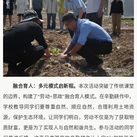
融合育人：多元模式启新程
。
本次活动突破了传统课堂
的边界，构建了
“劳动+思政”融合育人模式。在
辛勤耕作
中，
学校
教导
同学
们要尊重自然、顺应自然，合理利用土地资
源，保护生态环境。让
同学
们明白，劳动不仅是为了获取物
质财富，更是为了实现
人与自然和谐共生
。参与活动的
同学