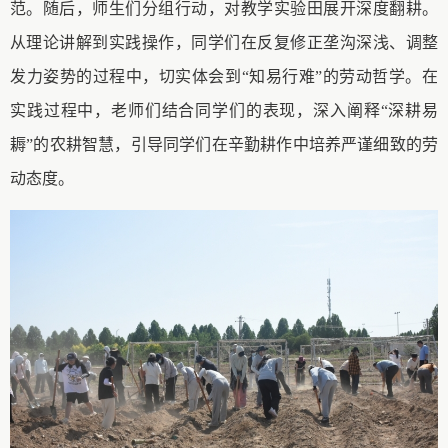
范
。
随后，
师生们
分组行动，对教学
实验田
展开深度翻耕。
从理论讲解到实践操作，
同学们
在反复修正垄沟深浅、调整
发力姿势的过程中，切实体会到
“知易行难”的劳动哲学。在
实践过程中，
老师们
结合
同学
们的表现，深入阐释
“
深耕易
耨
”的农耕智慧
，引导
同学们
在
辛勤耕作
中培养严谨细致的劳
动态度。