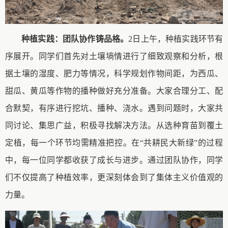
种植实践：团队协作铸品格
。
2日
上午
，种植实践环节有
序展开。
同学
们首先对土壤墒情进行了细致观察和分析，根
据土壤的湿度、肥力等情况，科学规划作物间距，为西瓜、
甜瓜
、
黄瓜
等
作物
的播种做好充分准备。
大家合理分工、
配
合默契
，有序进行
挖坑
、
播种
、
浇水。遇到问题时，
大家
共
同讨论、集思广益，
积极寻找
解决方
法
。从选种育苗到覆土
定植，每一个环节均需精准把控。在
“共耕民大新绿”的过程
中，
每一位同学都
收获
了
成长与进步
。
通过团队协作，
同学
们不仅提高了种植效率，更深刻体会到了集体主义价值观的
力量。