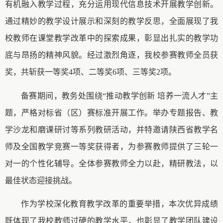
有机融入教学过程，充分运用现代信息技术开展教学创新。
通过精妙的教学设计展示和深刻的教学反思，全面展现了我
校教师在课堂教学改革中的探索成果，彰显出扎实的教学功
底与昂扬的精神风貌。经过激烈角逐，我校参赛教师全员获
奖，共斩获一等奖4项、二等奖6项、三等奖2项。
备赛期间，教务处围绕
“推动教学创新 培养一流人才”主
题，严格对标省（区）赛标准开展工作。举办专题
报告、教
学沙龙和磨课研讨
等系列教研活动，并
特
邀请陕西省教学名
师及全国教学竞赛一等奖获得者，为参赛教师提供了三轮一
对一的个性化辅导。全体参赛教师全力以赴，精研教法，以
最佳状态迎接挑战。
作为学校深化教育教学改革的重要举措，本次优异成绩
既体现了我校教师过硬的教学水平，也彰显了教学团队建设