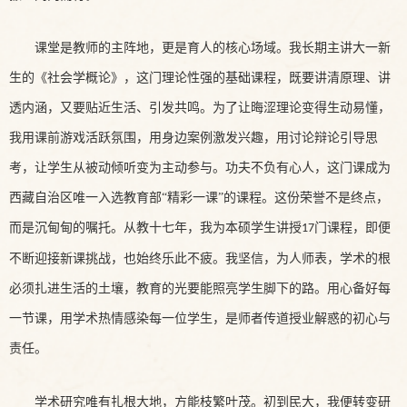
课堂是教师的主阵地，更是育人的核心场域。我长期主讲大一新
生的《社会学概论》，这门理论性强的基础课程，既要讲清原理、讲
透内涵，又要贴近生活、引发共鸣。为了让晦涩理论变得生动易懂，
我用课前游戏活跃氛围，用身边案例激发兴趣，用讨论辩论引导思
考，让学生从被动倾听变为主动参与。功夫不负有心人，这门课成为
西藏自治区唯一入选教育部
“精彩一课”的课程。这份荣誉不是终点，
而是沉甸甸的嘱托。从教十七年，我为本硕学生讲授
门课程，即便
17
不断迎接新课挑战，也始终乐此不疲。我坚信，为人师表，学术的根
必须扎进生活的土壤，教育的光要能照亮学生脚下的路。用心备好每
一节课，用学术热情感染每一位学生，是师者传道授业解惑的初心与
责任。
学术研究唯有扎根大地，方能枝繁叶茂。初到民大，我便转变研